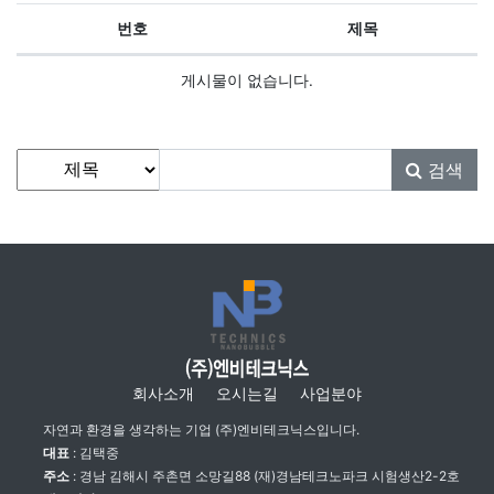
번호
제목
일반산업설비 목록
게시물이 없습니다.
게시물 검색
검색대상
검색어
필수
검색
회사소개
오시는길
사업분야
자연과 환경을 생각하는 기업 (주)엔비테크닉스입니다.
대표
: 김택중
주소
: 경남 김해시 주촌면 소망길88 (재)경남테크노파크 시험생산2-2호